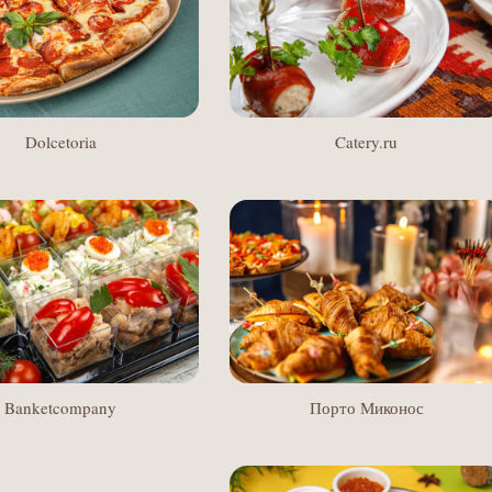
Catery.ru
Dolcetoria
Порто Миконос
Banketcompany